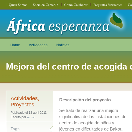
Quién Somos
Socio en Camerún
Como Colaborar
Preguntas Frecuentes
Co
Home
Actividades
Noticias
Mejora del centro de acogida
Actividades
,
Descripción del proyecto
Proyectos
Se trata de realizar una mejora
Publicado el 13 abril 2011
significativa de las instalaciones del
Escrito por
admin
centro de acogida de niños y
Tags
jóvenes en dificultades de Bakou.