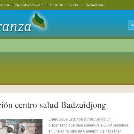
aborar
Preguntas Frecuentes
Contacto
Galería
Colaboradores
ión centro salud Badzuidjong
Enero 2009 Estamos construyendo un
dispensario que dará cobertura a 3000 personas
en una zona rural de Camerún. Se necesitan