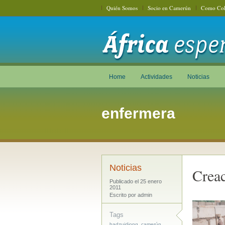
Quién Somos
Socio en Camerún
Como Col
Home
Actividades
Noticias
enfermera
Noticias
Creac
Publicado el 25 enero
2011
Escrito por admin
Tags
,
,
badzuidjong
camerún