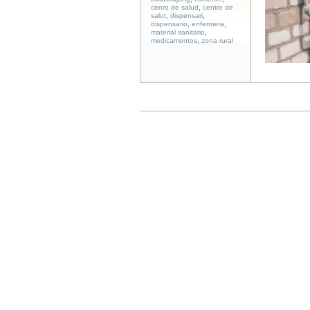
,
cenro de salud
centre de
,
,
salut
dispensari
,
,
dispensario
enfermera
,
material sanitario
,
medicamentos
zona rural