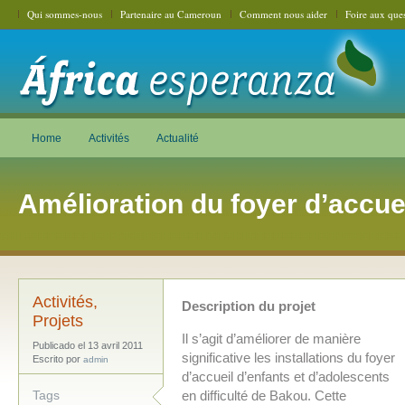
Qui sommes-nous
Partenaire au Cameroun
Comment nous aider
Foire aux ques
Home
Activités
Actualité
Amélioration du foyer d’accue
Activités
,
Description du projet
Projets
Il s’agit d’améliorer de manière
Publicado el 13 avril 2011
significative les installations du foyer
Escrito por
admin
d’accueil d’enfants et d’adolescents
Tags
en difficulté de Bakou. Cette