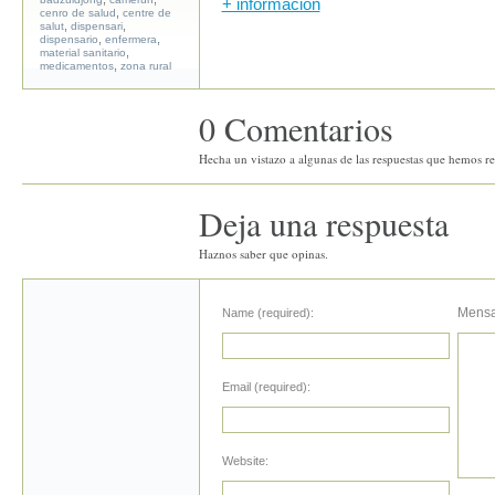
+ información
,
cenro de salud
centre de
,
,
salut
dispensari
,
,
dispensario
enfermera
,
material sanitario
,
medicamentos
zona rural
0 Comentarios
Hecha un vistazo a algunas de las respuestas que hemos rec
Deja una respuesta
Haznos saber que opinas.
Mensa
Name (required):
Email (required):
Website: