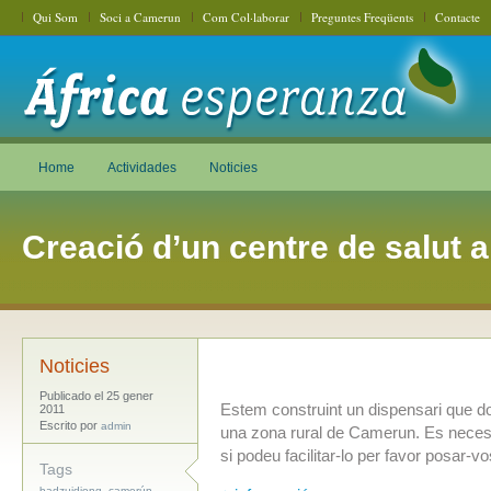
Qui Som
Soci a Camerun
Com Col·laborar
Preguntes Freqüents
Contacte
Home
Actividades
Noticies
Creació d’un centre de salut 
Noticies
Publicado el 25 gener
Estem construint un dispensari que d
2011
Escrito por
admin
una zona rural de Camerun. Es necess
si podeu facilitar-lo per favor posar-
Tags
,
,
badzuidjong
camerún