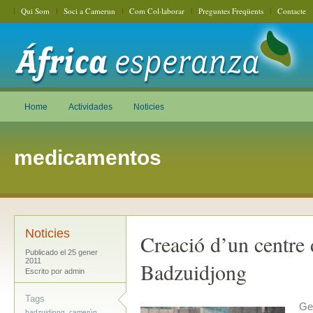
Qui Som
Soci a Camerun
Com Col·laborar
Preguntes Freqüents
Contacte
Home
Actividades
Noticies
medicamentos
Noticies
Creació d’un centre 
Publicado el 25 gener
2011
Badzuidjong
Escrito por admin
Tags
Ge
,
,
badzuidjong
camerún