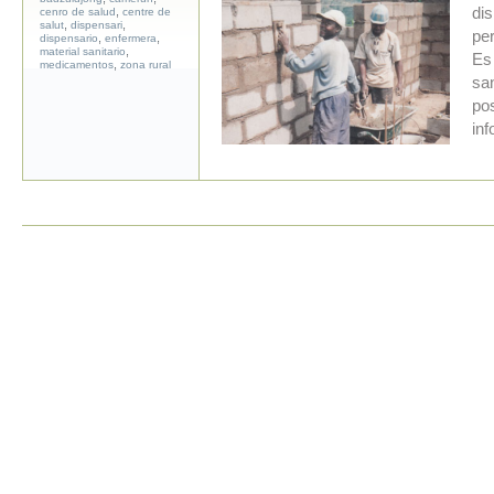
,
dis
cenro de salud
centre de
,
,
salut
dispensari
pe
,
,
dispensario
enfermera
,
material sanitario
Es
,
medicamentos
zona rural
san
po
in