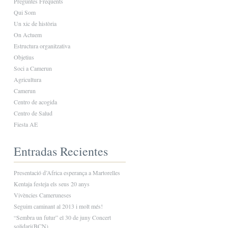
Preguntes Freqüents
Qui Som
Un xic de història
On Actuem
Estructura organitzativa
Objetius
Soci a Camerun
Agricultura
Camerun
Centro de acogida
Centro de Salud
Fiesta AE
Entradas Recientes
Presentació d’Africa esperança a Martorelles
Kentaja festeja els seus 20 anys
Vivències Cameruneses
Seguim caminant al 2013 i molt més!
“Sembra un futur” el 30 de juny Concert
solidari(BCN)