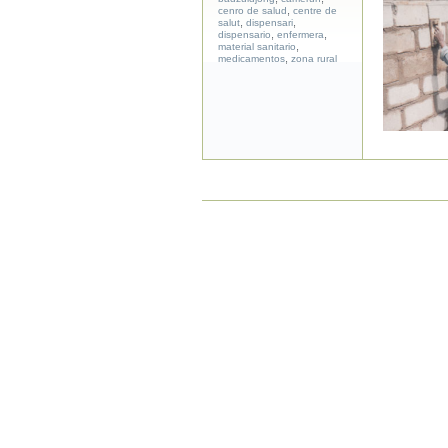
,
cenro de salud
centre de
,
,
salut
dispensari
,
,
dispensario
enfermera
,
material sanitario
,
medicamentos
zona rural