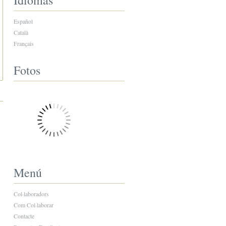
Idiomas
Español
Català
Français
Fotos
Menú
Col·laboradors
Com Col·laborar
Contacte