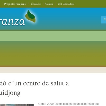
Preguntes Freqüents
Contacte
Galeria
Col·laboradors
ió d’un centre de salut a
uidjong
Gener 2009 Estem construint un dispensari que