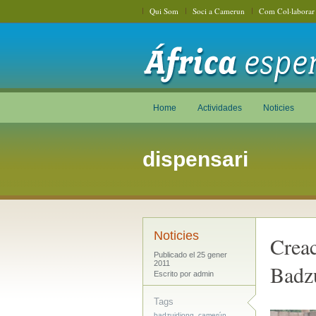
Qui Som
Soci a Camerun
Com Col·laborar
Home
Actividades
Noticies
dispensari
Noticies
Creac
Publicado el 25 gener
2011
Badz
Escrito por admin
Tags
,
,
badzuidjong
camerún