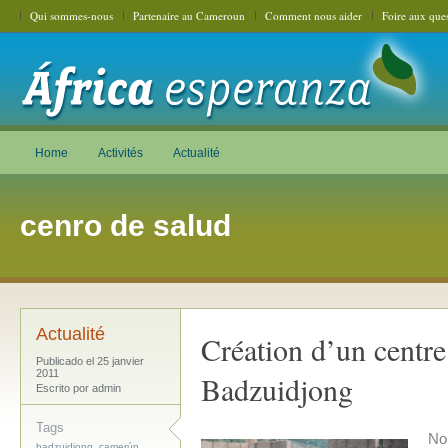
Qui sommes-nous
Partenaire au Cameroun
Comment nous aider
Foire aux ques
Home
Activités
Actualité
cenro de salud
Actualité
Création d’un centre
Publicado el 25 janvier
2011
Badzuidjong
Escrito por admin
Tags
No
,
,
badzuidjong
camerún