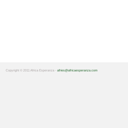
Copyright © 2011 Africa Esperanza -
afries@africaesperanza.com