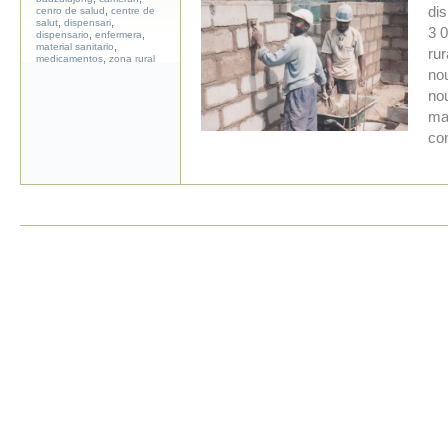
,
dis
cenro de salud
centre de
,
,
salut
dispensari
3 
,
,
dispensario
enfermera
,
material sanitario
ru
,
medicamentos
zona rural
nou
no
mat
con