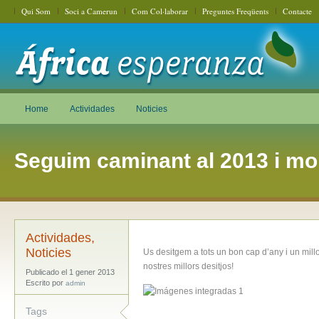
Qui Som
Soci a Camerun
Com Col·laborar
Preguntes Freqüents
Contacte
Home
Actividades
Noticies
Seguim caminant al 2013 i mo
Actividades
,
Noticies
Us desitgem a tots un bon cap d’any i un millo
nostres millors desitjos!
Publicado el 1 gener 2013
Escrito por
admin
Tags