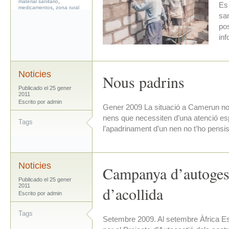
,
material sanitario
Es
,
medicamentos
zona rural
san
po
in
Noticies
Nous padrins
Publicado el 25 gener
2011
Escrito por admin
Gener 2009 La situació a Camerun no
nens que necessiten d’una atenció esp
Tags
l’apadrinament d’un nen no t’ho pensis
Noticies
Campanya d’autogest
Publicado el 25 gener
2011
d’acollida
Escrito por admin
Tags
Setembre 2009. Al setembre Àfrica 