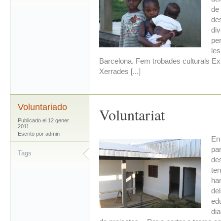
de 
de
di
per
les
Barcelona. Fem trobades culturals Exp
Xerrades [...]
Voluntariado
Voluntariat
Publicado el 12 gener
2011
Escrito por admin
En 
pa
Tags
de
ten
han
del
edu
dia