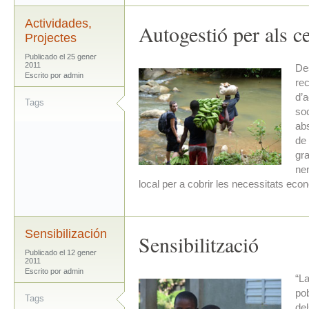
Actividades
,
Autogestió per als ce
Projectes
Publicado el 25 gener
2011
Des
Escrito por admin
rec
d’a
Tags
soc
abs
de 
gra
nen
local per a cobrir les necessitats econ
Sensibilización
Sensibilització
Publicado el 12 gener
2011
Escrito por admin
“La
pob
Tags
del