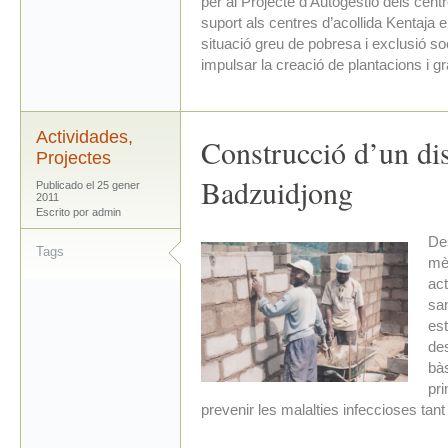
per al Projecte d’Autogestió dels cent
suport als centres d’acollida Kentaja 
situació greu de pobresa i exclusió so
impulsar la creació de plantacions i gra
Actividades
,
Construcció d’un di
Projectes
Badzuidjong
Publicado el 25 gener
2011
Escrito por admin
Des
Tags
mèd
ac
san
est
de
bàs
pri
prevenir les malalties infeccioses tant 