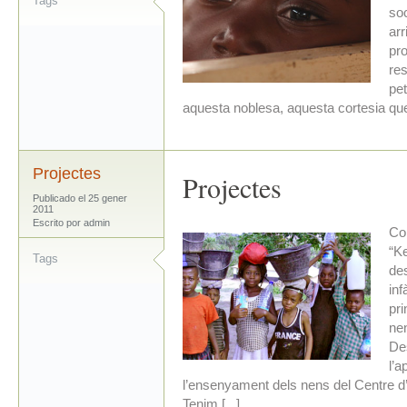
Tags
soc
arr
pr
res
pet
aquesta noblesa, aquesta cortesia que 
Projectes
Projectes
Publicado el 25 gener
2011
Escrito por admin
Co
“Ke
Tags
de
inf
pri
nen
Des
l’a
l’ensenyament dels nens del Centre d’a
Tenim [...]