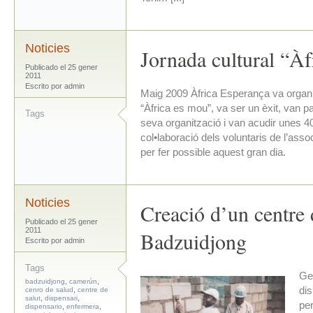
Noticies
Jornada cultural “À
Publicado el 25 gener
2011
Escrito por admin
Maig 2009 Àfrica Esperança va organit
“Àfrica es mou”, va ser un èxit, van p
Tags
seva organització i van acudir unes 40
col•laboració dels voluntaris de l’ass
per fer possible aquest gran dia.
Noticies
Creació d’un centre 
Publicado el 25 gener
2011
Badzuidjong
Escrito por admin
Tags
Ge
,
,
badzuidjong
camerún
,
dis
cenro de salud
centre de
,
,
salut
dispensari
pe
,
,
dispensario
enfermera