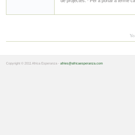
de projectes. · Per a portar a terme c
Ye
Copyright © 2011 Africa Esperanza -
afries@africaesperanza.com