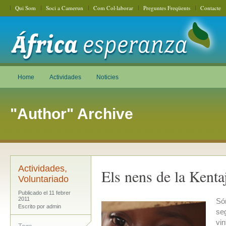
Qui Som
Soci a Camerun
Com Col·laborar
Preguntes Freqüents
Contacte
Home
Actividades
Noticies
"Author" Archive
Actividades
,
Els nens de la Kentaj
Voluntariado
Publicado el 11 febrer
2011
Són
Escrito por admin
seg
vin